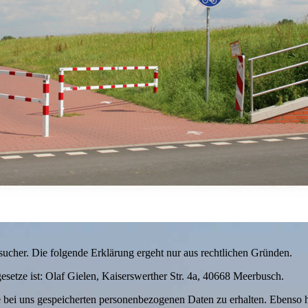
ucher. Die folgende Erklärung ergeht nur aus rechtlichen Gründen.
esetze ist: Olaf Gielen, Kaiserswerther Str. 4a, 40668 Meerbusch.
re bei uns gespeicherten personenbezogenen Daten zu erhalten. Ebenso 