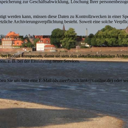
speicherung zur Geschäftsabwicklung, Löschung Ihrer personenbezoge
htigt werden kann, müssen diese Daten zu Kontrollzwecken in einer Sp
zliche Archivierungsverpflichtung besteht. Soweit eine solche Verpflic
Einwilligung durch entsprechende Mitteilung an uns mit Wirkung für 
 bei Bedarf anzupassen, damit sie stets den aktuellen rechtlichen Anf
en, z. B. bei der Einführung neuer Services.
n Sie uns bitte eine E-Mail (dv.meerbusch-lank@t-online.de) oder wen