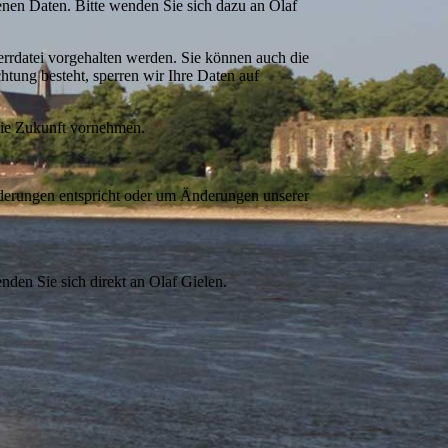
nen Daten. Bitte wenden Sie sich dazu an Olaf
errdatei vorgehalten werden. Sie können auch die
htung besteht, sperren wir Ihre Daten auf
die Zukunft vornehmen.
orderungen entspricht oder um Änderungen unserer
den Sie sich direkt an Olaf Gielen.