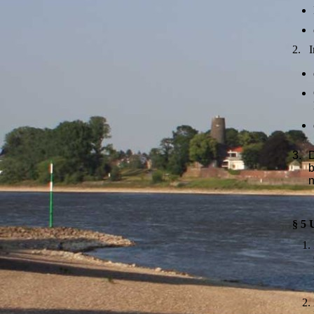
2. I
3.
D
b
n
§ 5 