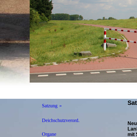
Sa
Satzung
Veranlagungsregeln
Deichschutzverord.
Neu
Lan
Organe
mit 