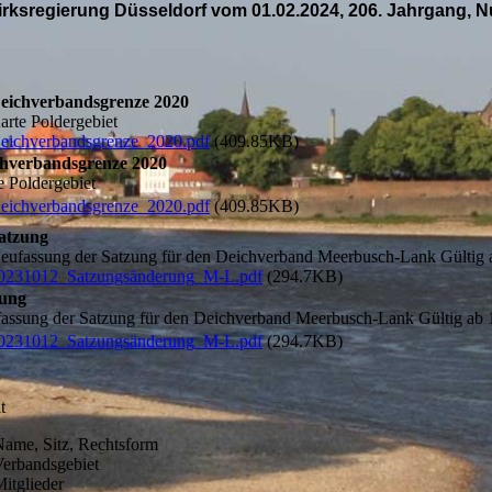
irksregierung Düsseldorf vom 01.02.2024, 206. Jahrgang, Nu
eichverbandsgrenze 2020
arte Poldergebiet
eichverbandsgrenze_2020.pdf
(409.85KB)
hverbandsgrenze 2020
e Poldergebiet
eichverbandsgrenze_2020.pdf
(409.85KB)
atzung
eufassung der Satzung für den Deichverband Meerbusch-Lank Gültig 
0231012_Satzungsänderung_M-L.pdf
(294.7KB)
zung
assung der Satzung für den Deichverband Meerbusch-Lank Gültig ab 
0231012_Satzungsänderung_M-L.pdf
(294.7KB)
t
Name, Sitz, Rechtsform
Verbandsgebiet
Mitglieder