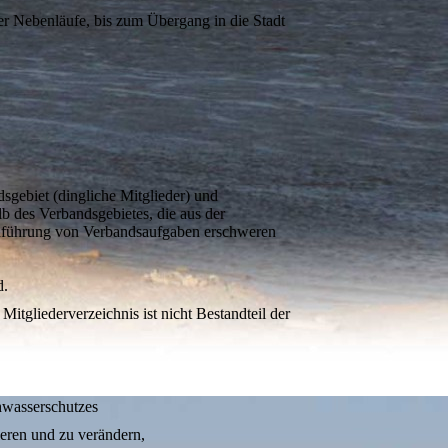
ner Nebenläufe, bis zum Übergang in die Stadt
gebiet (dingliche Mitglieder) und
 des Verbandsgebietes, die aus der
hführung von Verbandsaufgaben erschweren
d.
Mitgliederverzeichnis ist nicht Bestandteil der
hwasserschutzes
eren und zu verändern,