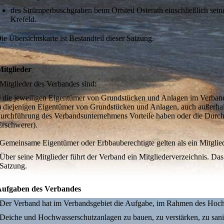
des Strümperbuschgraben beim Ortsteil Osterath einschließlich sei
Krefeld.
ie Übersichtskarte ist Bestandteil dieser Satzung.
Mitglieder
Mitglieder des Verbandes sind:
) die jeweiligen Eigentümer von Grundstücken und Anlagen im Verbands
) diejenigen Eigentümer von Grundstücken und Anlagen, auch außerhalb
urchführung des Verbandsunternehmens Vorteile haben oder die Durc
Erschwerer).
Gemeinsame Eigentümer oder Erbbauberechtigte gelten als ein Mitglie
Über seine Mitglieder führt der Verband ein Mitgliederverzeichnis. Das 
Satzung.
Aufgaben des Verbandes
Der Verband hat im Verbandsgebiet die Aufgabe, im Rahmen des Hoc
Deiche und Hochwasserschutzanlagen zu bauen, zu verstärken, zu sani