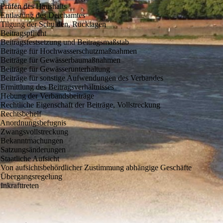
 Prüfen des Haushalts
 Entlastung des Deichamtes
 Tilgung der Schulden, Rücklagen
Beitragspflicht
 Beitragsfestsetzung und Beitragsmaßstab
 Beiträge für Hochwasserschutzmaßnahmen
 Beiträge für Gewässerbaumaßnahmen
 Beiträge für Gewässerunterhaltung
 Beiträge für sonstige Aufwendungen des Verbandes
 Ermittlung des Beitragsverhältnisses
 Hebung der Verbandsbeiträge
 Rechtliche Eigenschaft der Beiträge, Vollstreckung
 Rechtsbehelf
 Anordnungsbefugnis
 Zwangsvollstreckung
 Bekanntmachungen
 Satzungsänderungen
 Staatliche Aufsicht
 Von aufsichtsbehördlicher Zustimmung abhängige Geschäfte
 Übergangsregelung
Inkrafttreten