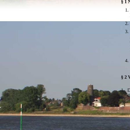
§ 1 
§ 2 
1.
D
d