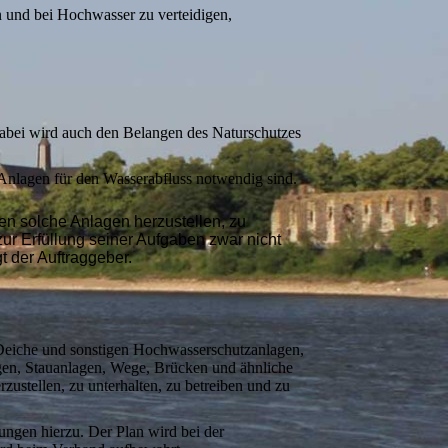
n und bei Hochwasser zu verteidigen,
dabei wird auch den Belangen des Naturschutzes
Anlagen für den Wasserabfluss notwendig sind.
tten solche Anlagen herzustellen, zu
zur Erfüllung seiner Aufgaben zwar nicht
 der Auftraggeber.
Deiche und sonstigen Hochwasserschutzanlagen,
gen, Stauanlagen, Wege, Brücken und ähnliche
tellen, zu unterhalten, zu betreiben und zu
ngen hierzu. Der Plan wird bei der