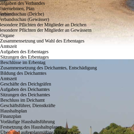
Aufgaben des Verbandes
Unternehmen, Plan
Verbandsschau (Deiche)
Verbandsschau (Gewässer)
Besondere Pflichten der Mitglieder an Deichen
Besondere Pflichten der Mitglieder an Gewässern
 Organe
 Zusammensetzung und Wahl des Erbentages
 Amtszeit
 Aufgaben des Erbentages
 Sitzungen des Erbentages
 Beschlüsse im Erbentag
 Zusammensetzung des Deichamtes, Entschädigung
 Bildung des Deichamtes
 Amtszeit
 Geschäfte des Deichgräfen
 Aufgaben des Deichamtes
 Sitzungen des Deichamtes
 Beschluss im Deichamt
 Geschäftsführer, Dienstkräfte
 Haushaltsplan
 Finanzplan
 Vorläufige Haushaltsführung
 Festsetzung des Haushaltsplanes
 Über- und außerplanmäßige Ausgaben