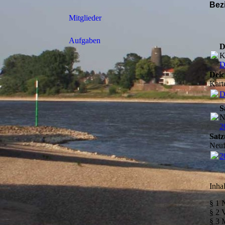
Bez
Mitglieder
Aufgaben
D
K
D
Deic
Kart
D
S
N
2
Sat
Neuf
2
Inhal
§ 1 
§ 2 
§ 3 