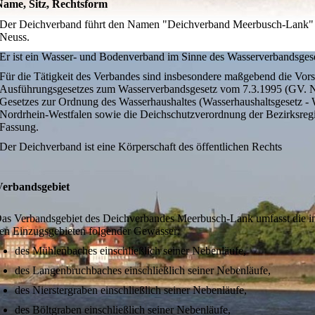
Name, Sitz, Rechtsform
Der Deichverband führt den Namen "Deichverband Meerbusch-Lank" un
Neuss.
Er ist ein Wasser- und Bodenverband im Sinne des Wasserverbandsge
Für die Tätigkeit des Verbandes sind insbesondere maßgebend die Vor
Ausführungsgesetzes zum Wasserverbandsgesetz vom 7.3.1995 (GV. NW.
Gesetzes zur Ordnung des Wasserhaushaltes (Wasserhaushaltsgesetz -
Nordrhein-Westfalen sowie die Deichschutzverordnung der Bezirksregie
Fassung.
Der Deichverband ist eine Körperschaft des öffentlichen Rechts
Verbandsgebiet
as Verbandsgebiet des Deichverbandes Meerbusch-Lank umfasst die in 
en Einzugsgebieten folgender Gewässer:
des Mühlenbaches einschließlich seiner Nebenläufe,
des Langenbruchbaches einschließlich seiner Nebenläufe,
des Nierstergraben einschließlich seiner Nebenläufe,
des Böltgraben einschließlich seiner Nebenläufe,