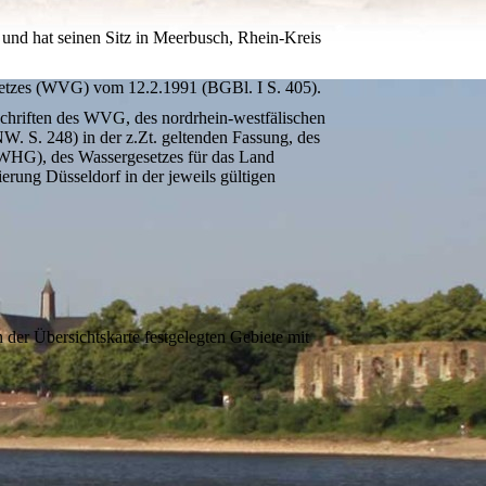
d hat seinen Sitz in Meerbusch, Rhein-Kreis
setzes (WVG) vom 12.2.1991 (BGBl. I S. 405).
schriften des WVG, des nordrhein-westfälischen
 S. 248) in der z.Zt. geltenden Fassung, des
 WHG), des Wassergesetzes für das Land
rung Düsseldorf in der jeweils gültigen
der Übersichtskarte festgelegten Gebiete mit