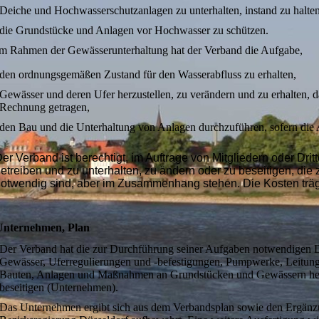
Deiche und Hochwasserschutzanlagen zu unterhalten, instand zu halte
die Grundstücke und Anlagen vor Hochwasser zu schützen.
m Rahmen der Gewässerunterhaltung hat der Verband die Aufgabe,
den ordnungsgemäßen Zustand für den Wasserabfluss zu erhalten,
Gewässer und deren Ufer herzustellen, zu verändern und zu erhalten, 
Rechnung getragen,
den Bau und die Unterhaltung von Anlagen durchzuführen, sofern die 
er Verband ist berechtigt, im Auftrage von Mitgliedern oder Dri
etreiben und zu unterhalten, zu ändern oder zu beseitigen, die 
otwendig sind, aber im Zusammenhang stehen. Die Kosten trägt
Unternehmen, Plan
Der Verband hat die zur Durchführung seiner Aufgaben notwendigen 
Gewässer, Uferregulierungen und -befestigungen, Pumpwerke, Leitun
Bauten, Anlagen und Maßnahmen an Grundstücken und Gewässern herzus
beseitigen (Unternehmen).
Das Unternehmen ergibt sich aus dem Verbandsplan sowie den Ergänzu