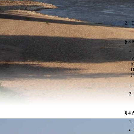
2.
D
§ 3 
a
b
D
(
§ 4 