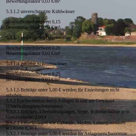
Bewertungsfaktor 0,03 €/m³
5.3.1.2 unverschmutzte Kühlwässer
Beschaffenheitsbeiwert 0,15
Bewertungsfaktor 0,03 €/m³
5.3.1.3 gesammeltes Regenwasser
Beschaffenheitsbeiwert 0,20
Bewertungsfaktor 0,03 €/m³
5.3.1.4 geklärte Schmutzwässer
Beschaffenheitsbeiwert 0,25
Bewertungsfaktor 0,03 €/m³
5.3.1.5 Beiträge unter 5,00 € werden für Einleitungen nicht
erhoben.
5.3.2 Erschwernisse durch Anlagen in und am Gewässer
(Unterhaltungserschwernisse)
5.3.2.1 Brücken, Uferbefestigungen, Stege, Rohrdurchlässe je m
Gewässerseite 2,00 €
5.3.2.2 Einzelanlagen wie Gebäude, Masten, Leitungsausläufe
je Objekt 8,50 €
5.3.2.3 Beiträge unter 5,00 € werden für Anlagenerschwernisse