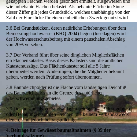
gekappten Flächen werden gesondert ermittelt, ausgewiesen und
wie unbebaute Flächen belastet. Als bebaute Fläche im Sinne
dieser Ziffer gilt jedes Grundstück, welches unabhängig von der
Zahl der Flurstücke für einen einheitlichen Zweck genutzt wird.
3.6 Bei Grundstücken, deren natürliche Erhebungen über dem
Bemessungshochwasser (BHQ 2004) liegen (Insellagen) wird
der Hochwasserschutzbeitrag mit einem pauschalen Abschlag
von 20% versehen.
3.7 Der Verband führt über seine dinglichen Mitgliedsflächen
ein Flächenkataster. Basis dieses Katasters sind die amtlichen
Katasterauszüge. Das Flächenkataster soll alle 5 Jahre
überarbeitet werden. Änderungen, die die Mitglieder bekannt
geben, werden nach Prüfung sofort übernommen.
3.8 Banndeichpolder ist die Fläche vom landseitigen Deichfuß
des Banndeiches bis an die Grenze des natürlichen
Überschwemmungsgebietes.
3.9 Deiche sind als Verbandsanlagen beitragsfrei. Befestigungen
oder Bebauungen auf den Deichen, die keinem Verbandszweck
dienen, sind jedoch beitragspflichtig.
4. Beiträge für Gewässerbaumaßnahmen (§ 35 der
Verbandssatzung)