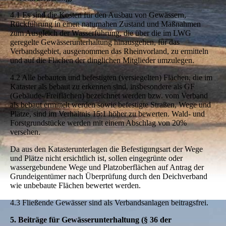
4.1 Es sind die Kosten für den Ausbau von Gewässern,
Rückführung in einen naturnahen Zustand und Maßnahmen
zum Ausgleich der Wasserführung, die über die im LWG
geregelte Gewässerunterhaltung hinausgehen, für das
Verbandsgebiet, ausgenommen das Rheinvorland, zu ermitteln
und auf die Flächen der dinglichen Mitglieder umzulegen.
4.2 Alle bebauten und befestigten (versiegelten) Flächen, die im
Kataster als bebaut zu erkennen sind, insbesondere als GF
(Gebäude-/Freiflächen) bezeichnet werden bzw. vom Verband
als bebaut ermittelt werden sowie befestigte Straßen, Wege und
Plätze, sind im Verhältnis 15:1 höher zu bewerten. Wald- und
Forstgrundstücke werden mit einem Abschlag von 20%
versehen.
Da aus den Katasterunterlagen die Befestigungsart der Wege
und Plätze nicht ersichtlich ist, sollen eingegrünte oder
wassergebundene Wege und Platzoberflächen auf Antrag der
Grundeigentümer nach Überprüfung durch den Deichverband
wie unbebaute Flächen bewertet werden.
4.3 Fließende Gewässer sind als Verbandsanlagen beitragsfrei.
5. Beiträge für Gewässerunterhaltung (§ 36 der