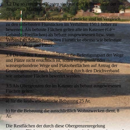
3.2 Die so ermittelten Kosten sind auf die Flächenanteile der
dinglichen Mitglieder umzulegen.
3.3 Alle bebauten und befestigten Flurstücke sind im Vergleich
zu den unbebauten Flurstücken im Verhältnis 150:1 höher zu
bewerten. Als bebaute Flächen gelten alle im Kataster (GF=
Gebäude-/Freiflächen) als bebaut ausgewiesenen bzw. vom
Verband als bebaut ermittelten Flurstücke ebenso wie befestigte
Straßen, Wege und Plätze.
3.4 Da aus den Katasterunterlagen die Befestigungsart der Wege
und Plätze nicht ersichtlich ist, sollen eingegrünte oder
wassergebundene Wege und Platzoberflächen auf Antrag der
Grundeigentümer nach Überprüfung durch den Deichverband
wie unbebaute Flächen bewertet werden.
3.5 Als Obergrenzen der im Kataster als bebaut ausgewiesenen
Flächen gelten:
a) für die landwirtschaftliche Bebauung 25 Ar,
b) für die Bebauung die ausschließlich Wohnzwecken dient, 8
Ar.
Die Restflächen der durch diese Obergrenzenregelung