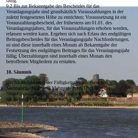
fällig.
9.2 Bis zur Bekanntgabe des Bescheides für das
Veranlagungsjahr sind grundsätzlich Vorauszahlungen in der
zuletzt festgesetzten Höhe zu entrichten; Voraussetzung ist ein
Vorauszahlungsbescheid, der frühestens am 01.01. des
Veranlagungsjahres, für das Vorauszahlungen erhoben werden,
erlassen werden kann. Ergeben sich nach Erlass des endgültigen
Beitragsbescheides für das Veranlagungsjahr Nachforderungen,
so sind diese innerhalb eines Monats ab Bekanntgabe der
Festsetzung des endgültigen Beitrages für das Veranlagungsjahr
fällig; Überzahlungen sind innerhalb eines Monats den
betroffenen Mitgliedern zu erstatten.
10. Säumnis
Bei Nichteinhaltung der Fälligkeitstermine entstehen
Säumniszuschläge und Mahngebühren. Die Höhe der
Säumniszuschläge bemisst sich nach § 240 Abgabenordnung,
die Höhe der Mahngebühr nach § 2 Kostenordnung zum
Verwaltungsvollstreckungsgesetz Nordrhein-Westfalen.