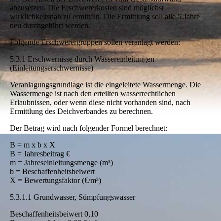
abzusetzen. Die Erschwererkosten sind möglichst
wirklichkeitsnah zu ermitteln. Die Ermittlung soll alle 5 Jahre
neu durchgeführt werden.
Folgende Erschwerergruppen sollen veranlagt werden:
5.3.1 Erschwernisse durch Wassereinleitungen
(Einleitungserschwernisse)
Veranlagungsgrundlage ist die eingeleitete Wassermenge. Die
Wassermenge ist nach den erteilten wasserrechtlichen
Erlaubnissen, oder wenn diese nicht vorhanden sind, nach
Ermittlung des Deichverbandes zu berechnen.
Der Betrag wird nach folgender Formel berechnet:
B = m x b x X
B = Jahresbeitrag €
m = Jahreseinleitungsmenge (m³)
b = Beschaffenheitsbeiwert
X = Bewertungsfaktor (€/m³)
5.3.1.1 Grundwasser, Sümpfungswasser
Beschaffenheitsbeiwert 0,10