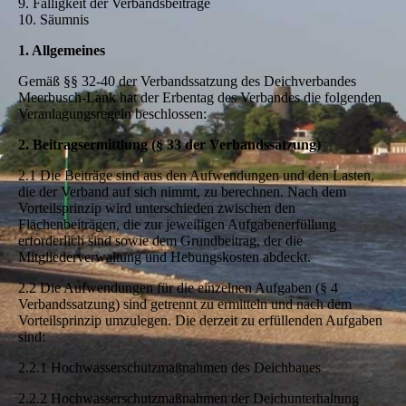
9. Fälligkeit der Verbandsbeiträge
10. Säumnis
1. Allgemeines
Gemäß §§ 32-40 der Verbandssatzung des Deichverbandes
Meerbusch-Lank hat der Erbentag des Verbandes die folgenden
Veranlagungsregeln beschlossen:
2. Beitragsermittlung (§ 33 der Verbandssatzung)
2.1 Die Beiträge sind aus den Aufwendungen und den Lasten,
die der Verband auf sich nimmt, zu berechnen. Nach dem
Vorteilsprinzip wird unterschieden zwischen den
Flächenbeiträgen, die zur jeweiligen Aufgabenerfüllung
erforderlich sind sowie dem Grundbeitrag, der die
Mitgliederverwaltung und Hebungskosten abdeckt.
2.2 Die Aufwendungen für die einzelnen Aufgaben (§ 4
Verbandssatzung) sind getrennt zu ermitteln und nach dem
Vorteilsprinzip umzulegen. Die derzeit zu erfüllenden Aufgaben
sind:
2.2.1 Hochwasserschutzmaßnahmen des Deichbaues
2.2.2 Hochwasserschutzmaßnahmen der Deichunterhaltung