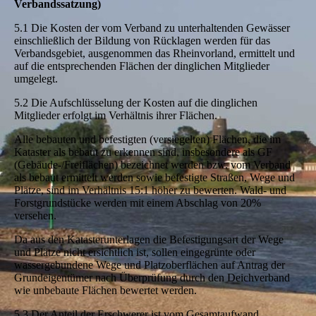
Verbandssatzung)
5.1 Die Kosten der vom Verband zu unterhaltenden Gewässer
einschließlich der Bildung von Rücklagen werden für das
Verbandsgebiet, ausgenommen das Rheinvorland, ermittelt und
auf die entsprechenden Flächen der dinglichen Mitglieder
umgelegt.
5.2 Die Aufschlüsselung der Kosten auf die dinglichen
Mitglieder erfolgt im Verhältnis ihrer Flächen.
Alle bebauten und befestigten (versiegelten) Flächen, die im
Kataster als bebaut zu erkennen sind, insbesondere als GF
(Gebäude-/Freiflächen) bezeichnet werden bzw. vom Verband
als bebaut ermittelt werden sowie befestigte Straßen, Wege und
Plätze, sind im Verhältnis 15:1 höher zu bewerten. Wald- und
Forstgrundstücke werden mit einem Abschlag von 20%
versehen.
Da aus den Katasterunterlagen die Befestigungsart der Wege
und Plätze nicht ersichtlich ist, sollen eingegrünte oder
wassergebundene Wege und Platzoberflächen auf Antrag der
Grundeigentümer nach Überprüfung durch den Deichverband
wie unbebaute Flächen bewertet werden.
5.3 Der Anteil der Erschwerer ist vom Gesamtaufwand