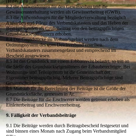
(HBW),
8.2 die Aufwendungen für den Gewässerbau und die
Gewässerunterhaltung werden als Gewässerbeitrag (GWB),
8.3 die Aufwendungen für die Mitgliederverwaltung bezüglich
Aufstellen und Pflege des Verbandskatasters und das Heben der
Beiträge werden als Grundbeitrag von den beitragspflichtigen
Grundstückseigentümern erhoben.
8.4 Die Grundstücke im Verbandsgebiet werden nach dem
Ordnungssystem des vom Deichverband erstellten
Verbandskatasters zusammengefasst und entsprechend im
Bescheid ausgewiesen.
8.5 Ist das Grundstück mit einem Erbbaurecht belastet, so tritt an
die Stelle des Grundstückseigentümers der Erbauberechtigte. Bei
Wohnungs- und Teileigentum ist die Gemeinschaft der
Eigentümer beitragspflichtig. Mehrere Beitragspflichtige sind
Gesamtschuldner.
8.6 Maßstab für die Berechnung der Beiträge ist die Größe der
Grundstücksfläche, gemessen in Ar.
8.7 Die Beiträge für die Erschwerer werden getrennt erhoben als
Einleiterbeitrag und Erschwererbeitrag.
9. Fälligkeit der Verbandsbeiträge
9.1 Die Beiträge werden durch Beitragsbescheid festgesetzt und
sind binnen eines Monats nach Zugang beim Verbandsmitglied