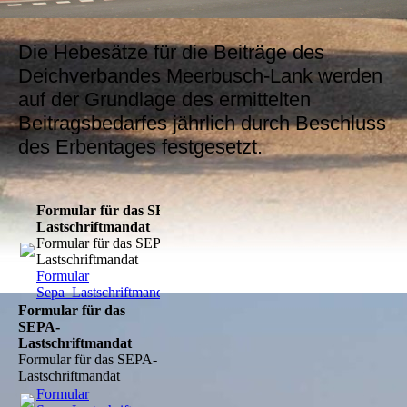
Die Hebesätze für die Beiträge des
Deichverbandes Meerbusch-Lank werden
auf der Grundlage des ermittelten
Beitragsbedarfes jährlich durch Beschluss
des Erbentages festgesetzt.
Formular für das SEPA-
Lastschriftmandat
Formular für das SEPA-
Lastschriftmandat
Formular
Sepa_Lastschriftmandat.pdf
(102.81KB)
Formular für das
SEPA-
Lastschriftmandat
Formular für das SEPA-
Lastschriftmandat
Formular